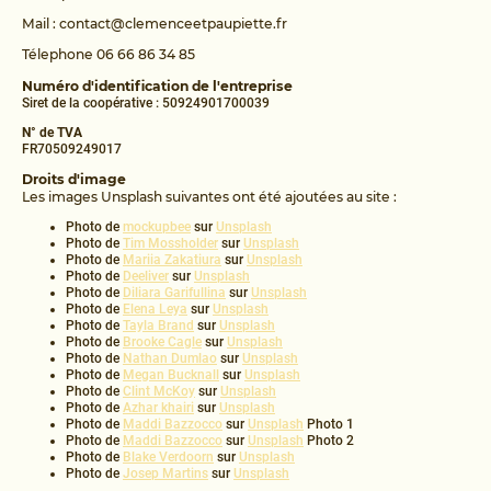
Mail : contact@clemenceetpaupiette.fr
Télephone 06 66 86 34 85
Numéro d'identification de l'entreprise
Siret de la coopérative : 50924901700039
N° de TVA
FR70509249017
Droits d'image
Les images Unsplash suivantes ont été ajoutées au site :
Photo de
mockupbee
sur
Unsplash
Photo de
Tim Mossholder
sur
Unsplash
Photo de
Mariia Zakatiura
sur
Unsplash
Photo de
Deeliver
sur
Unsplash
Photo de
Diliara Garifullina
sur
Unsplash
Photo de
Elena Leya
sur
Unsplash
Photo de
Tayla Brand
sur
Unsplash
Photo de
Brooke Cagle
sur
Unsplash
Photo de
Nathan Dumlao
sur
Unsplash
Photo de
Megan Bucknall
sur
Unsplash
Photo de
Clint McKoy
sur
Unsplash
Photo de
Azhar khairi
sur
Unsplash
Photo de
Maddi Bazzocco
sur
Unsplash
Photo 1
Photo de
Maddi Bazzocco
sur
Unsplash
Photo 2
Photo de
Blake Verdoorn
sur
Unsplash
Photo de
Josep Martins
sur
Unsplash