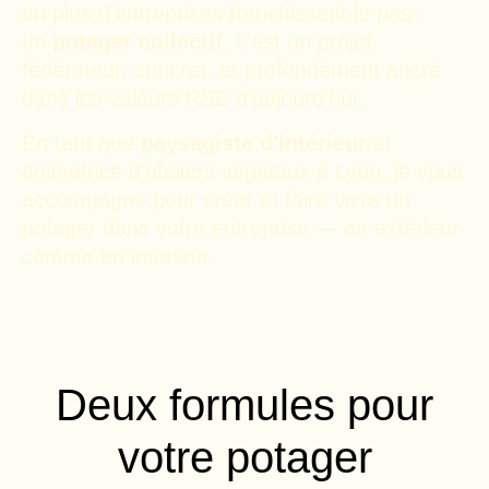
en plus d'entreprises franchissent le pas :
un
potager collectif
, c'est un projet
fédérateur, concret, et profondément ancré
dans les valeurs RSE d'aujourd'hui.
En tant que
paysagiste d'intérieur
et
animatrice d'ateliers végétaux à Lyon, je vous
accompagne pour créer et faire vivre un
potager dans votre entreprise — en extérieur
comme en intérieur.
Deux formules pour
votre potager