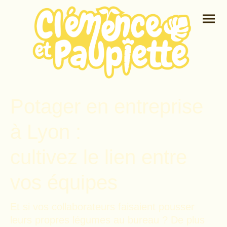
Potager en entreprise
à Lyon :
cultivez le lien entre
vos équipes
Et si vos collaborateurs faisaient pousser
leurs propres légumes au bureau ? De plus